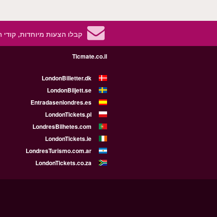
קבלו הצעות מיוחדות, קודי 
Ticmate.co.il
LondonBilletter.dk
LondonBiljett.se
Entradasenlondres.es
LondonTickets.pl
LondresBilhetes.com
LondonTickets.ie
LondresTurismo.com.ar
LondonTickets.co.za