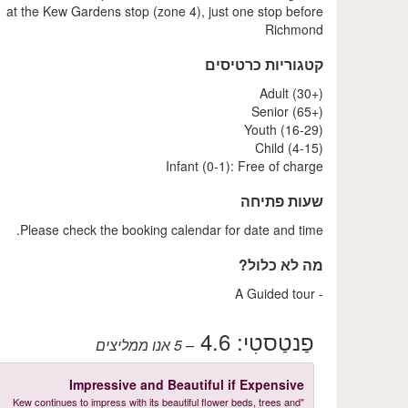
at the Kew Gardens stop (zone 4), just one stop before
Richmond
קטגוריות כרטיסים
Adult (30+)
Senior (65+)
Youth (16-29)
Child (4-15)
Infant (0-1): Free of charge
שעות פתיחה
Please check the booking calendar for date and time.
מה לא כלול?
- A Guided tour
פַנטַסטִי:
4.6
– 5
אנו ממליצים
Impressive and Beautiful if Expensive
"Kew continues to impress with its beautiful flower beds, trees and