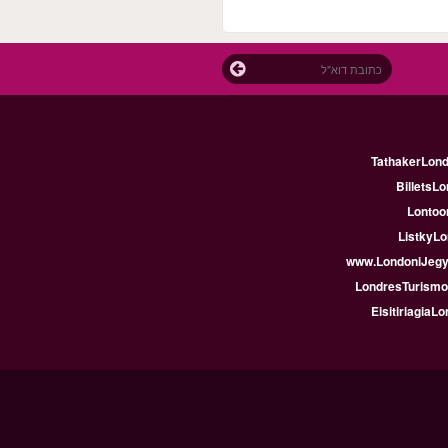
TathakerLon
BilletsLo
Lontoon
ListkyLo
www.LondoniJeg
LondresTurismo
EisitiriagiaLo