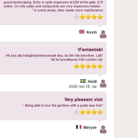
grand landscaping. Entry is quite expensive at £24 at the gate, £19
online. On-site cafes and restaurants are very expensive indeed. -
In some areas, Kew needs more maintenance."
Kevin
Fantastiskt!
"Hit ska alla trädgårdsintresserade åka, du blir inte besviken. Lätt
att ta tunnelbanan från London city"
Heidi
שני, 18 מאי 2026
Very pleasant visit
"Being able to tour the gardens with a guide was fine ."
Maryse