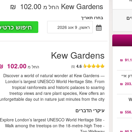
Kew Gardens
‏102.00 ‏ ₪
החל מ
סים
בחרו תאריך
חיפוש כרטיס
ראשון, 9 אוג 2026
Kew Gardens
4.6
החל מ
(5)
Discover a world of natural wonder at Kew Gardens —
London’s largest UNESCO World Heritage Site. From
tropical rainforests and historic palaces to soaring
treetop views and rare plant species, Kew offers an
unforgettable day out in nature just minutes from the city.
Wa.
עיקרי הדברים
- Explore London’s largest UNESCO World Heritage Site
- Walk among the treetops on the 18-metre-high Tree
Top Walkway