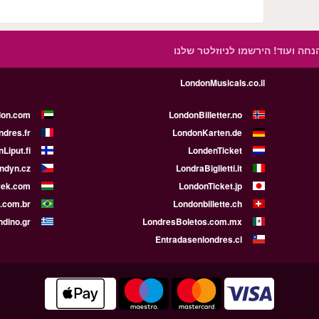
הנחה ועוד!
הירשמו לניוזלטר שלנו
LondonMusicals.co.il
don.com
LondonBilletter.no
ndres.fr
LondonKarten.de
Liput.fi
LondenTicket
ndyn.cz
LondraBiglietti.it
yek.com
LondonTicket.jp
.com.br
Londonbillette.ch
ndino.gr
LondresBoletos.com.mx
Entradasenlondres.cl