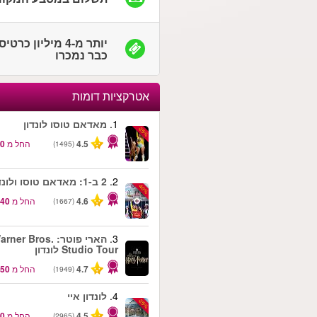
יותר מ-4 מיליון כרטי
כבר נמכרו
אטרקציות דומות
1.
מאדאם טוסו לונדון
-25%
4.5
החל מ
(1495)
2.
2 ב-1: מאדאם טוסו ולונדון איי
-40%
4.6
החל מ
(1667)
3.
הארי פוטר: rner Bros
Studio Tour לונדון
4.7
החל מ
(1949)
4.
לונדון איי
-25%
4.5
החל מ
(2965)