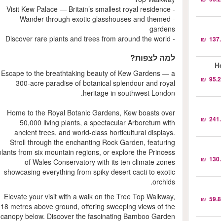
- Visit Kew Palace — Britain’s smallest royal residence
- Wander through exotic glasshouses and themed
gardens
- Discover rare plants and trees from around the world
למה לצפות?
H
Escape to the breathtaking beauty of Kew Gardens — a
300-acre paradise of botanical splendour and royal
heritage in southwest London.
Home to the Royal Botanic Gardens, Kew boasts over
50,000 living plants, a spectacular Arboretum with
ancient trees, and world-class horticultural displays.
Stroll through the enchanting Rock Garden, featuring
plants from six mountain regions, or explore the Princess
of Wales Conservatory with its ten climate zones
showcasing everything from spiky desert cacti to exotic
orchids.
Elevate your visit with a walk on the Tree Top Walkway,
18 metres above ground, offering sweeping views of the
canopy below. Discover the fascinating Bamboo Garden