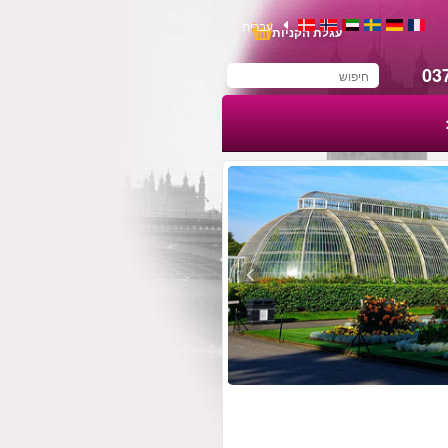
עברית
עגלת הקניות
03
You have saved this
product in your list