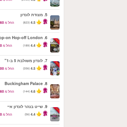
5.
מצודת לונדון
4.5
החל מ
(823)
op-on Hop-off London
6.
-40%
4.4
החל מ
(189)
7.
לונדון משולבת 5 ב-1"
-60%
4.5
החל מ
(356)
Buckingham Palace
8.
4.6
החל מ
(144)
9.
שייט בנהר לונדון איי
-10%
4.4
החל מ
(56)