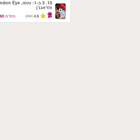
10.
3 ב-1: טוסו, n Eye
-30%
והדאנג'ן
4.6
החל מ
(290)