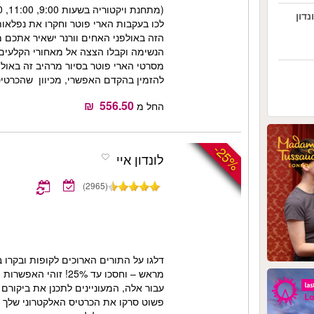
(מתחנת ויקטוריה בשעות 9:00, 11:00, 13:30 ו-14:30.)
דון
לכו בעקבות הארי פוטר וחקרו את נפלאו
הזה באולפני האחים וורנר ישאיר אתכם מ
הנשימה וקבלו הצצה אל מאחורי הקלעים
מסרטי הארי פוטר בסיור מרהיב זה באולפ
להזמין בהקדם האפשרי, מכיוון שהכרטיס
החל מ
-25%
לונדון איי
(2965)
דלגו על התורים הארוכים לקופות ובקרו ב
מראש – וחסכו עד 25%! 
עבור אלה, המעוניינים לתכנן את ביקורם ב
פשוט סרקו את הכרטיס האלקטרוני שלך ב