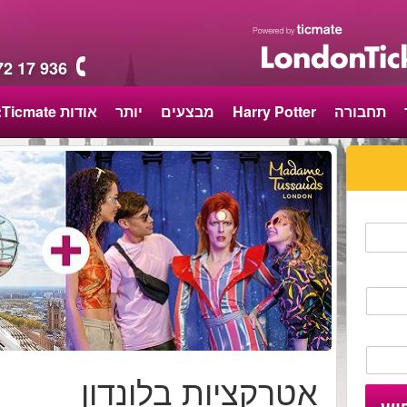
72 17 936
תחבורה
Harry Potter
מבצעים
יותר
אודות Ticmate:
Including transport
Book in advance
רב מכר
אטרקציות בלונדון
וש