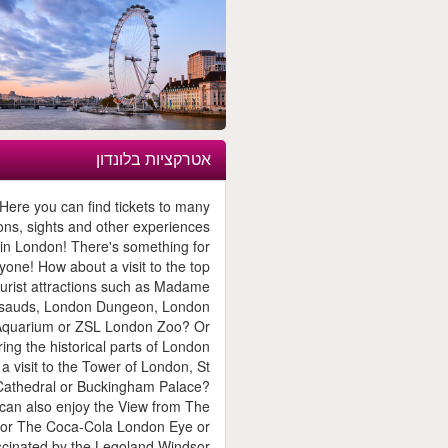
אטרקציות בלונדון
Here you can find tickets to many
ions, sights and other experiences
in London! There's something for
yone! How about a visit to the top
ourist attractions such as Madame
sauds, London Dungeon, London
Aquarium or ZSL London Zoo? Or
ring the historical parts of London
 a visit to the Tower of London, St
Cathedral or Buckingham Palace?
can also enjoy the View from The
or The Coca-Cola London Eye or
scinated by the Legoland Windsor