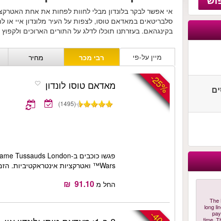
אי אפשר לבקר בלונדון מבלי לחוות לפחות את אחת האטרקצ
סלבריטאים במאדאם טוסו, לצפות על העיר מלונדון איי או ל
בקינגהאם. בעזרתנו תוכלו לדלג על התורים הארוכים ולקפוץ י
מיין על-פי
רבי מכר
מחיר
-25%
מאדאם טוסו לונדון
סים
(1495)
Wars™ ואטרקציות אינטראקטיביות. הזמינו מראש וחסכו זמן.
החל מ
"The
long li
-40%
pay
time. T