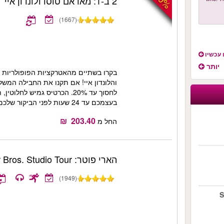
2 ב-1: מאדאם טוסו ולונדון איי
(1667)
 עכשיו
יותר
בקרו בשתיים מהאטרקציות הפופולריות ב
לחסוך עד 20%. הכרטיס גמיש לחל
בעצמכם עד 24 שעות לפני הביקור שלכם!
החל מ
הארי פוטר: Warner Bros. Studio Tour לונדון
(1949)
S