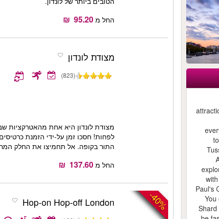
הטובים ביותר של לונדון.
החל מ
מצודת לונדון
(823)
attract
מצודת לונדון היא אחת מהאטרקציות שב
ever
לפחות! חסכו זמן על-ידי הזמנת כרטיסים 
t
התור בקופה. אל תחמיצו את החלק המרכזי
Tus
החל מ
explo
with
Paul's 
-40%
You 
Hop-on Hop-off London
Shard 
be fa