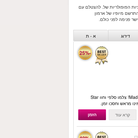
יות הפופולריות של. להצטלם עם
התרשם מיופיו של ארמון
שר פנימה לפני כולם.
דירוג
א - ת
-25%
פגשו כוכבים ב-Madame Tussauds London! צלמו סלפי וחוו Star
הזמן
קרא עוד