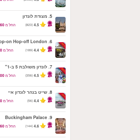
5.
מצודת לונדון
4.5
החל מ
(823)
op-on Hop-off London
6.
-40%
4.4
החל מ
(189)
7.
לונדון משולבת 5 ב-1"
-60%
4.5
החל מ
(356)
8.
שייט בנהר לונדון איי
-10%
4.4
החל מ
(56)
Buckingham Palace
9.
4.6
החל מ
(144)