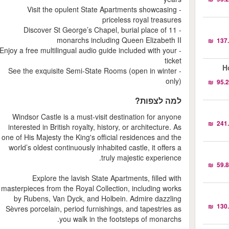
- Visit the opulent State Apartments showcasing
priceless royal treasures
- Discover St George’s Chapel, burial place of 11
monarchs including Queen Elizabeth II
- Enjoy a free multilingual audio guide included with your
ticket
H
- See the exquisite Semi-State Rooms (open in winter
only)
למה לצפות?
Windsor Castle is a must-visit destination for anyone
interested in British royalty, history, or architecture. As
one of His Majesty the King's official residences and the
world’s oldest continuously inhabited castle, it offers a
truly majestic experience.
Explore the lavish State Apartments, filled with
masterpieces from the Royal Collection, including works
by Rubens, Van Dyck, and Holbein. Admire dazzling
Sèvres porcelain, period furnishings, and tapestries as
you walk in the footsteps of monarchs.