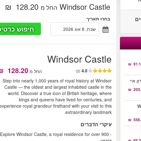
Windsor Castle
‏128.20 ‏ ₪
החל מ
סים
בחרו תאריך
חיפוש כרטיס
שבת, 8 אוג 2026
Windsor Castle
4.0
החל מ
(2)
Step into nearly 1,000 years of royal history at Windsor
Castle — the oldest and largest inhabited castle in the
world. Discover a true icon of British heritage, where
kings and queens have lived for centuries, and
experience royal grandeur firsthand with your visit to this
Wa.
extraordinary landmark.
עיקרי הדברים
- Explore Windsor Castle, a royal residence for over 900
years