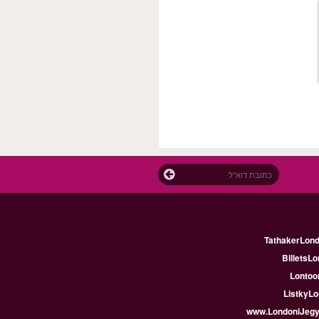
TathakerLon
BilletsLo
Lontoon
ListkyLo
www.LondoniJeg