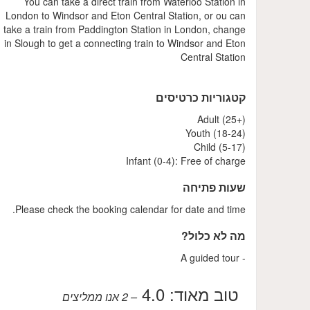
You can take a direct train from Waterloo Station in
London to Windsor and Eton Central Station, or ou can
take a train from Paddington Station in London, change
in Slough to get a connecting train to Windsor and Eton
Central Station
קטגוריות כרטיסים
Adult (25+)
Youth (18-24)
Child (5-17)
Infant (0-4): Free of charge
שעות פתיחה
Please check the booking calendar for date and time.
מה לא כלול?
- A guided tour
טוב מאוד:
4.0
– 2
אנו ממליצים