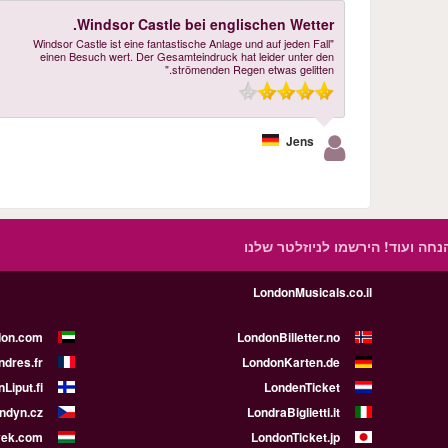
Windsor Castle bei englischen Wetter.
"Windsor Castle ist eine fantastische Anlage und auf jeden Fall
einen Besuch wert. Der Gesamteindruck hat leider unter den
strömenden Regen etwas gelitten."
Jens
הנחה ועוד!
הירשמו לניוזלטר שלנו
LondonMusicals.co.il
don.com
LondonBilletter.no
ndres.fr
LondonKarten.de
Liput.fi
LondenTicket
ndyn.cz
LondraBiglietti.it
yek.com
LondonTicket.jp