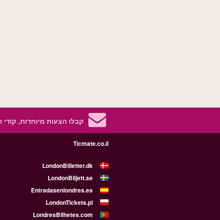
קבלו הצעות מיוחדות, קודי 
Ticmate.co.il
LondonBilletter.dk
LondonBiljett.se
Entradasenlondres.es
LondonTickets.pl
LondresBilhetes.com