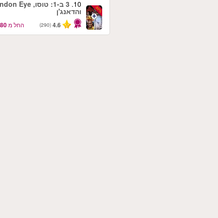
10.
3 ב-1: טוסו, n Eye
-30%
והדאנג'ן
4.6
החל מ
(290)