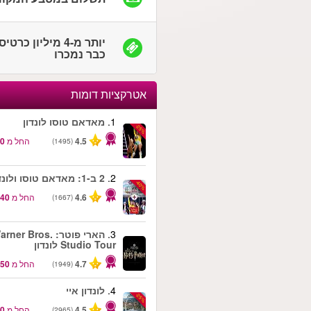
יותר מ-4 מיליון כרטי
כבר נמכרו
אטרקציות דומות
1.
מאדאם טוסו לונדון
-25%
4.5
החל מ
(1495)
2.
2 ב-1: מאדאם טוסו ולונדון איי
-40%
4.6
החל מ
(1667)
3.
הארי פוטר: rner Bros
Studio Tour לונדון
4.7
החל מ
(1949)
4.
לונדון איי
-25%
4.5
החל מ
(2965)