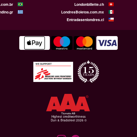
.com.br
Londonbillette.ch
ndino.gr
LondresBoletos.com.mx
Entradasenlondres.cl
WE SUPPORT
Highest creditworthiness
© Dun & Bradstreet 2026