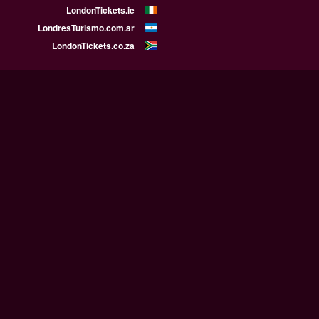
LondonTickets.ie
LondresTurismo.com.ar
LondonTickets.co.za